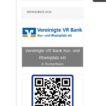
navigati
SPONSOREN 2026
Vereinigte VR Bank Kur- und
Rheinpfalz eG
in Hockenheim
Hans-Peter
Bach-Bellm-Heidrich-Becker
Kfm.
Stadtwerke Hockenheim
BauART Hockenheim
RATEC Hockenheim
Hockenheim
g Facility