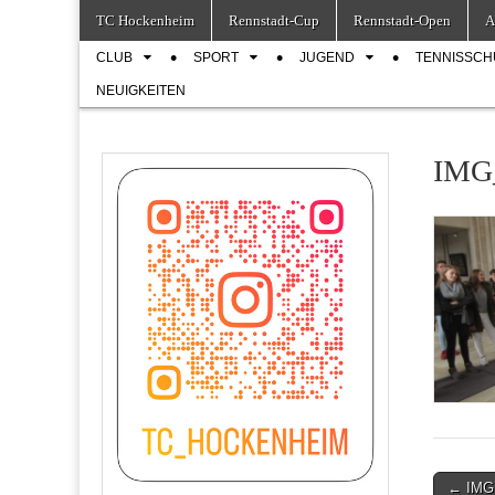
Skip
Main
TC Hockenheim
Rennstadt-Cup
Rennstadt-Open
A
to
menu
Sub
content
CLUB
SPORT
JUGEND
TENNISSCH
menu
NEUIGKEITEN
IMG_
Post
← IMG_