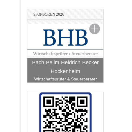
SPONSOREN 2026
Bach-Bellm-Heidrich-Becker
Hockenheim
Wirtschaftsprüfer & Steuerberater
Lean-Consulting - Hans-Peter
k Kur- und
Haffner e. Kfm.
 eG
Stadtwerke Hockenheim
BauART Hockenheim
RATEC Hockenheim
Unternehmensberatung Facility