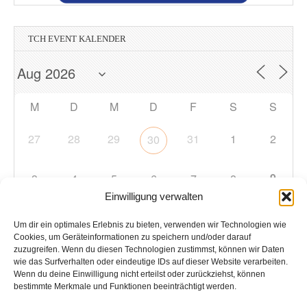
TCH EVENT KALENDER
M
D
M
D
F
S
S
27
28
29
31
1
2
30
9
3
4
5
6
7
8
Einwilligung verwalten
10
11
12
13
14
15
16
Um dir ein optimales Erlebnis zu bieten, verwenden wir Technologien wie
Cookies, um Geräteinformationen zu speichern und/oder darauf
zuzugreifen. Wenn du diesen Technologien zustimmst, können wir Daten
17
18
19
20
21
22
23
wie das Surfverhalten oder eindeutige IDs auf dieser Website verarbeiten.
Wenn du deine Einwilligung nicht erteilst oder zurückziehst, können
bestimmte Merkmale und Funktionen beeinträchtigt werden.
24
25
26
27
28
29
30