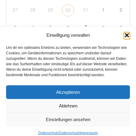
27
28
29
31
1
2
30
7
3
4
5
6
8
9
Einwilligung verwalten
10
11
12
13
14
15
16
Um dir ein optimales Erlebnis zu bieten, verwenden wir Technologien wie
Cookies, um Geräteinformationen zu speichern und/oder darauf
zuzugreifen. Wenn du diesen Technologien zustimmst, können wir Daten
17
18
19
20
21
22
23
wie das Surfverhalten oder eindeutige IDs auf dieser Website verarbeiten.
Wenn du deine Einwilligung nicht erteilst oder zurückziehst, können
bestimmte Merkmale und Funktionen beeinträchtigt werden.
24
25
26
27
28
29
30
Akzeptieren
31
1
2
3
4
5
6
Ablehnen
Einstellungen ansehen
Copyright © 2026
TC Hockenheim
. Alle Rechte vorbehalten.
Datenschutz
Datenschutz
Impressum