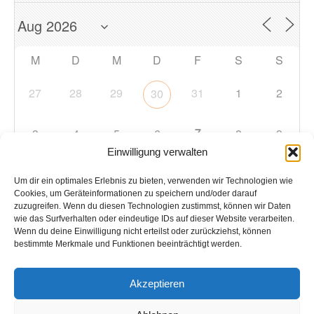
M
D
M
D
F
S
S
27
28
29
31
1
2
30
7
3
4
5
6
8
9
Einwilligung verwalten
10
11
12
13
14
15
16
Um dir ein optimales Erlebnis zu bieten, verwenden wir Technologien wie
Cookies, um Geräteinformationen zu speichern und/oder darauf
zuzugreifen. Wenn du diesen Technologien zustimmst, können wir Daten
17
18
19
20
21
22
23
wie das Surfverhalten oder eindeutige IDs auf dieser Website verarbeiten.
Wenn du deine Einwilligung nicht erteilst oder zurückziehst, können
bestimmte Merkmale und Funktionen beeinträchtigt werden.
24
25
26
27
28
29
30
Akzeptieren
31
1
2
3
4
5
6