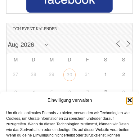
TCH EVENT KALENDER
M
D
M
D
F
S
S
27
28
29
31
1
2
30
8
3
4
5
6
7
9
Einwilligung verwalten
10
11
12
13
14
15
16
Um dir ein optimales Erlebnis zu bieten, verwenden wir Technologien wie
Cookies, um Geräteinformationen zu speichern und/oder darauf
zuzugreifen. Wenn du diesen Technologien zustimmst, können wir Daten
17
18
19
20
21
22
23
wie das Surfverhalten oder eindeutige IDs auf dieser Website verarbeiten.
Wenn du deine Einwilligung nicht erteilst oder zurückziehst, können