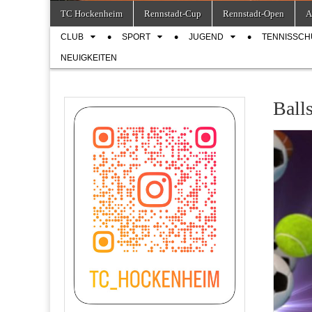
Skip
Main
TC Hockenheim
Rennstadt-Cup
Rennstadt-Open
A
to
menu
Sub
content
CLUB
SPORT
JUGEND
TENNISSCH
menu
NEUIGKEITEN
Ball