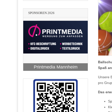
SPONSOREN 2026
Ballsch
Printmedia Mannheim
Spaß an
Unsere B
pro Grup
Das erw
Hans-Peter
Sp
Vereinigte VR Bank Kur- und
Bach-Bellm-Heidrich-Becker
Kfm.
Kl
Stadtwerke Hockenheim
BauART Hockenheim
RATEC Hockenheim
Rheinpfalz eG
Hockenheim