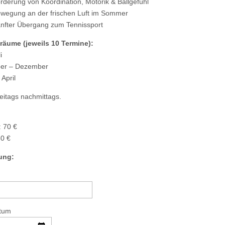
rderung von Koordination, Motorik & Ballgefühl
wegung an der frischen Luft im Sommer
nfter Übergang zum Tennissport
räume (jeweils 10 Termine):
i
er – Dezember
April
reitags nachmittags.
 70 €
80 €
ung:
tum