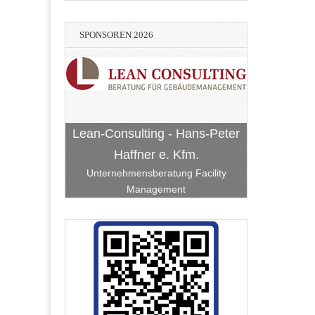
SPONSOREN 2026
Lean-Consulting - Hans-Peter
Haffner e. Kfm.
Unternehmensberatung Facility
Management
Vereinigte VR Bank Kur- und
Bach-Bellm-Heidrich-Becker
Stadtwerke Hockenheim
BauART Hockenheim
RATEC Hockenheim
Rheinpfalz eG
Hockenheim