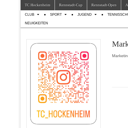
Skip
Main
TC Hockenheim
Rennstadt-Cup
Rennstadt-Open
A
to
menu
Sub
content
CLUB
SPORT
JUGEND
TENNISSCH
menu
NEUIGKEITEN
Mark
Marketin