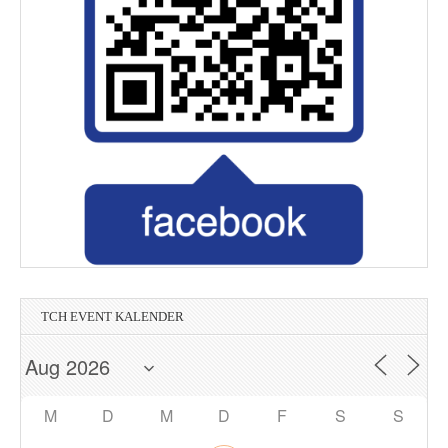
Printmedia Mannheim
Unternehmensberatung Facility Management
Wasser - Strom - Erdgas - Umwelt
Wirtschaftsprüfer & Steuerberater
Magnetschalungstechnologie
in Hockenheim
in Hockenheim
TCH EVENT KALENDER
M
D
M
D
F
S
S