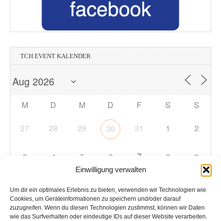
TCH EVENT KALENDER
M
D
M
D
F
S
S
27
28
29
31
1
2
30
7
3
4
5
6
8
9
Einwilligung verwalten
10
11
12
13
14
15
16
Um dir ein optimales Erlebnis zu bieten, verwenden wir Technologien wie
Cookies, um Geräteinformationen zu speichern und/oder darauf
zuzugreifen. Wenn du diesen Technologien zustimmst, können wir Daten
17
18
19
20
21
22
23
wie das Surfverhalten oder eindeutige IDs auf dieser Website verarbeiten.