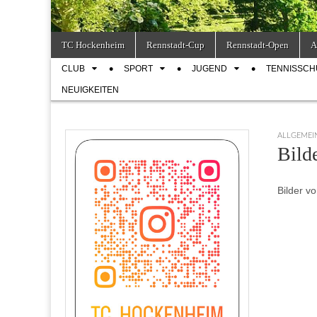
Skip
Main
TC Hockenheim
Rennstadt-Cup
Rennstadt-Open
A
to
menu
Sub
content
CLUB
SPORT
JUGEND
TENNISSCH
menu
NEUIGKEITEN
ALLGEMEI
Bild
Bilder v