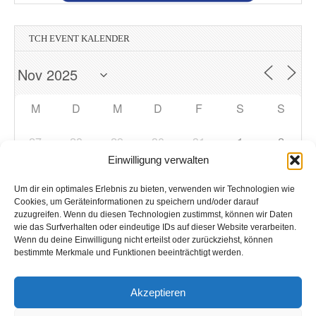
TCH EVENT KALENDER
M
D
M
D
F
S
S
27
28
29
30
31
1
2
Einwilligung verwalten
3
4
5
6
7
9
8
Um dir ein optimales Erlebnis zu bieten, verwenden wir Technologien wie
Cookies, um Geräteinformationen zu speichern und/oder darauf
zuzugreifen. Wenn du diesen Technologien zustimmst, können wir Daten
10
11
12
13
14
15
16
wie das Surfverhalten oder eindeutige IDs auf dieser Website verarbeiten.
Wenn du deine Einwilligung nicht erteilst oder zurückziehst, können
bestimmte Merkmale und Funktionen beeinträchtigt werden.
17
18
19
21
22
23
20
Akzeptieren
24
25
26
27
28
29
30