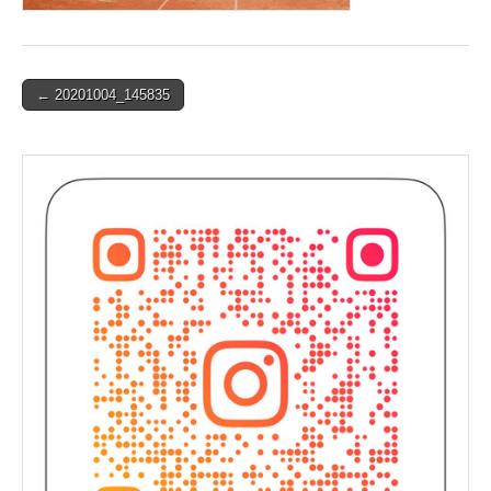
Post
← 20201004_145835
navigation