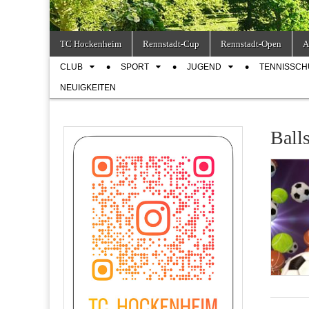
Skip
Main
TC Hockenheim
Rennstadt-Cup
Rennstadt-Open
A
to
menu
Sub
content
CLUB
SPORT
JUGEND
TENNISSCH
menu
NEUIGKEITEN
Ball