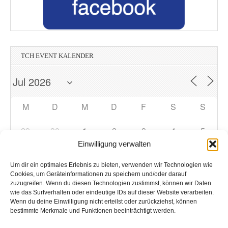
TCH EVENT KALENDER
M
D
M
D
F
S
S
29
30
1
2
3
4
5
Einwilligung verwalten
6
8
9
10
11
12
7
Um dir ein optimales Erlebnis zu bieten, verwenden wir Technologien wie
Cookies, um Geräteinformationen zu speichern und/oder darauf
zuzugreifen. Wenn du diesen Technologien zustimmst, können wir Daten
13
14
15
16
17
18
19
wie das Surfverhalten oder eindeutige IDs auf dieser Website verarbeiten.
Wenn du deine Einwilligung nicht erteilst oder zurückziehst, können
bestimmte Merkmale und Funktionen beeinträchtigt werden.
20
21
22
23
24
25
26