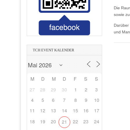
nnheim
Tanz- und Nachtclub in Heidelberg
Wasser - Strom - Erdgas - Umwelt
Wirtschaftsprüfer & Steuerberater
Magnetschalungstechnologie
in Hockenheim
Management
Bauträger
Die Raum
sowie zu
Darüber 
und Man
TCH EVENT KALENDER
M
D
M
D
F
S
S
27
28
29
30
1
2
3
4
5
6
7
8
9
10
11
12
13
14
15
16
17
18
19
20
22
23
24
21