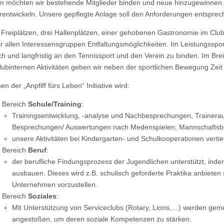
n möchten wir bestehende Mitglieder binden und neue hinzugewinnen.
erentwickeln. Unsere gepflegte Anlage soll den Anforderungen entspre
 Freiplätzen, drei Hallenplätzen, einer gehobenen Gastronomie im Clu
r allen Interessensgruppen Entfaltungsmöglichkeiten. Im Leistungsspor
ich und langfristig an den Tennissport und den Verein zu binden. Im Bre
lubinternen Aktivitäten geben wir neben der sportlichen Bewegung Zeit 
 der „Anpfiff fürs Leben“ Initiative wird:
 Bereich
Schule/Training
:
Trainingsentwicklung, -analyse und Nachbesprechungen, Trainerau
Besprechungen/ Auswertungen nach Medenspielen, Mannschaftsbe
unsere Aktivitäten bei Kindergarten- und Schulkooperationen vertief
 Bereich
Beruf
:
der berufliche Findungsprozess der Jugendlichen unterstützt, inde
ausbauen. Dieses wird z.B. schulisch geforderte Praktika anbieten 
Unternehmen vorzustellen.
 Bereich
Soziales
:
Mit Unterstützung von Serviceclubs (Rotary, Lions,…) werden gem
angestoßen, um deren soziale Kompetenzen zu stärken.