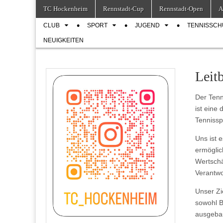
Skip
Main
TC Hockenheim
Rennstadt-Cup
Rennstadt-Open
A
to
menu
Sub
content
CLUB
SPORT
JUGEND
TENNISSCH
menu
NEUIGKEITEN
Leitb
Der Tenn
ist eine
Tennissp
Uns ist e
ermöglic
Wertschä
Verantw
Unser Zi
sowohl B
ausgebau