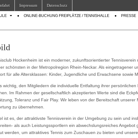
nfahrt
Impressum
Datenschutz
ULE
ONLINE-BUCHUNG FREIPLÄTZE / TENNISHALLE
PRESSE
ild
isclub Hockenheim ist ein moderner, zukunftsorientierter Tennisverein
 der schönsten in der Metropolregion Rhein-Neckar. Als eingetragener 
ort für alle Altersklassen: Kinder, Jugendliche und Erwachsene sowie 
s wichtig, den Mitgliedern die individuelle Entfaltung ihrer persönliche
hen. Im Rahmen der gesellschaftlich akzeptierten Werte sind die Eckp
tzung, Toleranz und Fair Play. Wir leben von der Bereitschaft unserer M
ortung zu übernehmen.
el ist es, der attraktivste Tennisverein in der Umgebung zu sein und 
reiten- als auch Leistungssportlern ein abwechslungsreiches Angebot g
t werden, um attraktives Tennis zum Zuschauen zu bieten und unseren