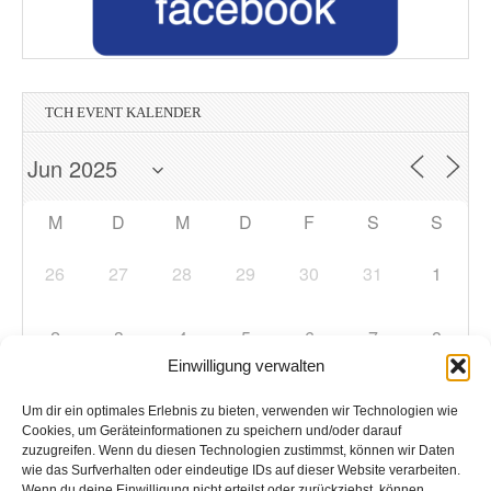
TCH EVENT KALENDER
M
D
M
D
F
S
S
26
27
28
29
30
31
1
2
3
4
5
6
7
8
Einwilligung verwalten
9
10
11
12
13
14
15
Um dir ein optimales Erlebnis zu bieten, verwenden wir Technologien wie
Cookies, um Geräteinformationen zu speichern und/oder darauf
zuzugreifen. Wenn du diesen Technologien zustimmst, können wir Daten
16
17
18
19
20
21
22
wie das Surfverhalten oder eindeutige IDs auf dieser Website verarbeiten.
Wenn du deine Einwilligung nicht erteilst oder zurückziehst, können