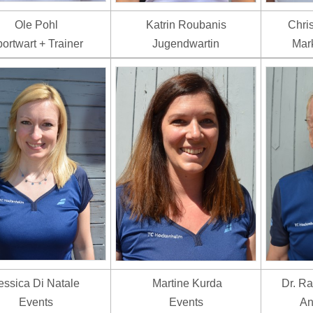
Ole Pohl
Katrin Roubanis
Chri
ortwart + Trainer
Jugendwartin
Mark
essica Di Natale
Martine Kurda
Dr. Ra
Events
Events
An