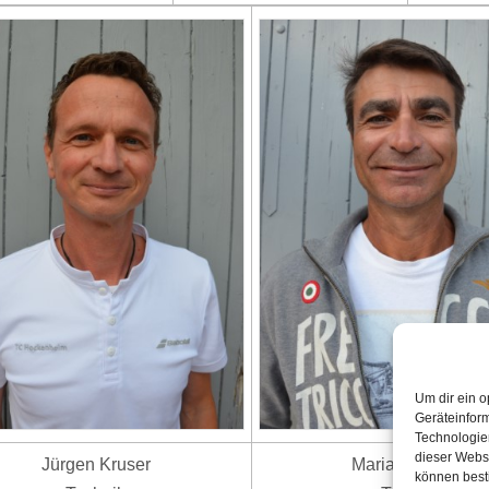
Um dir ein o
Geräteinfor
Technologien
dieser Websi
Jürgen Kruser
Marian Voinea
können best