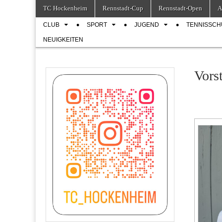
Skip
Main
TC Hockenheim
Rennstadt-Cup
Rennstadt-Open
A
to
menu
Sub
content
CLUB
SPORT
JUGEND
TENNISSCH
menu
NEUIGKEITEN
Vors