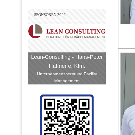
SPONSOREN 2026
Lean-Consulting - Hans-Peter
Haffner e. Kfm.
Unternehmensberatung Facility
Management
Vereinigte VR Bank Kur- und
Bach-Bellm-Heidrich-Becker
Stadtwerke Hockenheim
BauART Hockenheim
RATEC Hockenheim
Rheinpfalz eG
Hockenheim