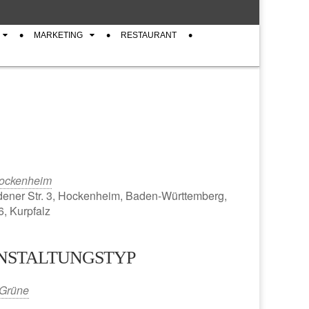
MARKETING
RESTAURANT
ockenheim
ener Str. 3, Hockenheim, Baden-Württemberg,
, Kurpfalz
NSTALTUNGSTYP
iCalendar
Office 365
Grüne