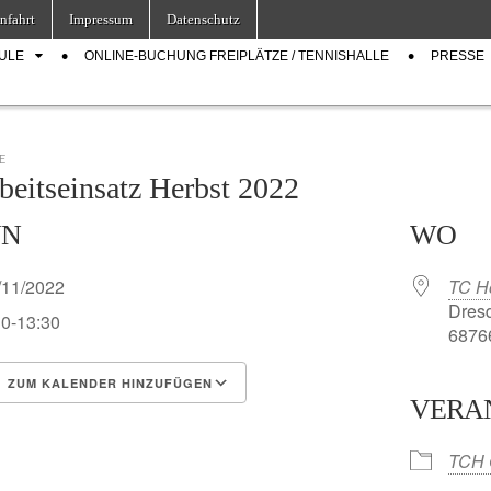
nfahrt
Impressum
Datenschutz
ULE
ONLINE-BUCHUNG FREIPLÄTZE / TENNISHALLE
PRESSE
E
rbeitseinsatz Herbst 2022
NN
WO
/11/2022
TC H
Dresd
30-13:30
68766
ZUM KALENDER HINZUFÜGEN
VERA
S herunterladen
Google Kalender
TCH 