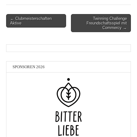
Post
← Clubmeisterschaften
Twinning Challenge
Aktive
Freundschaftsspiel mit
navigation
Commercy →
SPONSOREN 2026