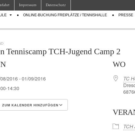
nfahrt
Impressum
Datenschutz
ULE
ONLINE-BUCHUNG FREIPLÄTZE / TENNISHALLE
PRESSE
ND
en Tenniscamp TCH-Jugend Camp 2
NN
WO
/08/2016 - 01/09/2016
TC H
Dresd
:00-14:30
68766
ZUM KALENDER HINZUFÜGEN
VERA
S herunterladen
Google Kalender
TCH 