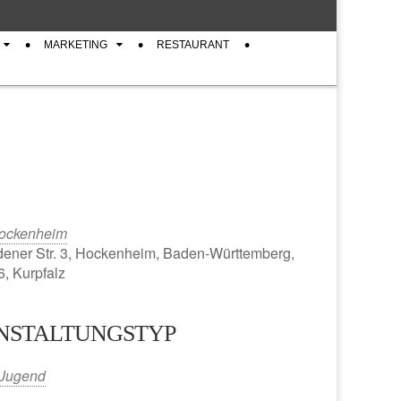
MARKETING
RESTAURANT
ockenheim
ener Str. 3, Hockenheim, Baden-Württemberg,
, Kurpfalz
NSTALTUNGSTYP
iCalendar
Office 365
Jugend