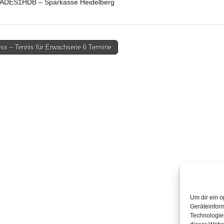
ADES1HDB – Sparkasse Heidelberg
ss – Tennis für Erwachsene 6 Termine
on
Um dir ein o
Geräteinfor
Technologien