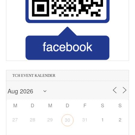
TCH EVENT KALENDER
M
D
M
D
F
S
S
27
28
29
31
1
2
30