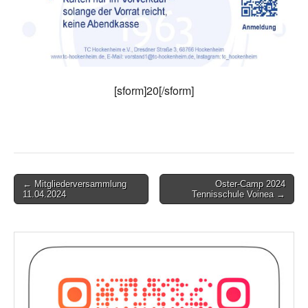
[sform]20[/sform]
Post
← Mitgliederversammlung
Oster-Camp 2024
11.04.2024
Tennisschule Voinea →
navigation