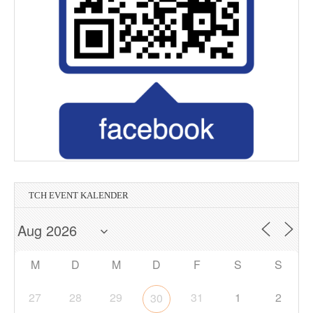
TCH EVENT KALENDER
M
D
M
D
F
S
S
27
28
29
31
1
2
30