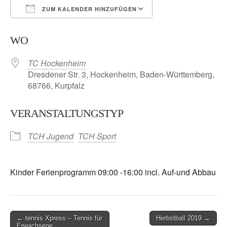
ZUM KALENDER HINZUFÜGEN
ICS herunterladen
Google Kalender
WO
TC Hockenheim
Dresdener Str. 3, Hockenheim, Baden-Württemberg,
68766, Kurpfalz
VERANSTALTUNGSTYP
TCH Jugend
TCH Sport
Kinder Ferienprogramm 09:00 -16:00 incl. Auf-und Abbau
Post
← tennis Xpress – Tennis für
Herbstball 2019 →
Erwachsene