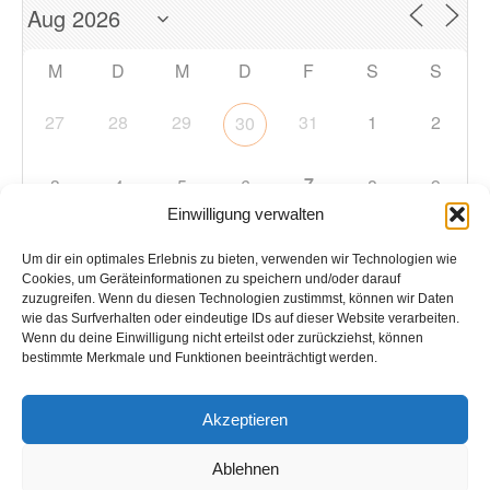
M
D
M
D
F
S
S
27
28
29
31
1
2
30
7
3
4
5
6
8
9
Einwilligung verwalten
10
11
12
13
14
15
16
Um dir ein optimales Erlebnis zu bieten, verwenden wir Technologien wie
Cookies, um Geräteinformationen zu speichern und/oder darauf
zuzugreifen. Wenn du diesen Technologien zustimmst, können wir Daten
17
18
19
20
21
22
23
wie das Surfverhalten oder eindeutige IDs auf dieser Website verarbeiten.
Wenn du deine Einwilligung nicht erteilst oder zurückziehst, können
bestimmte Merkmale und Funktionen beeinträchtigt werden.
24
25
26
27
28
29
30
Akzeptieren
31
1
2
3
4
5
6
Ablehnen