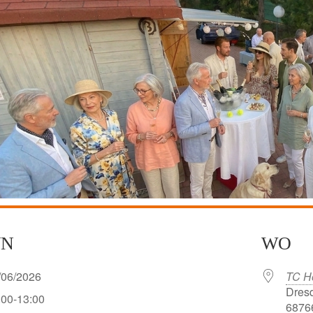
NN
WO
/06/2026
TC H
Dresd
:00-13:00
68766