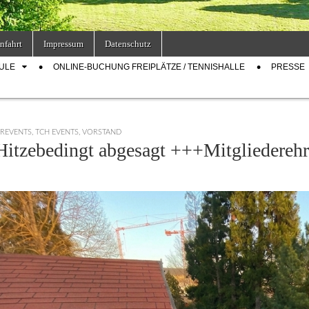
nfahrt
Impressum
Datenschutz
ULE
ONLINE-BUCHUNG FREIPLÄTZE / TENNISHALLE
PRESSE
EREVENTS
,
TCH EVENTS
,
VORSTAND
itzebedingt abgesagt +++Mitgliedereh