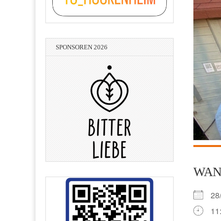
SPONSOREN 2026
WA
28
11
Lean-Consulting - Hans-Peter