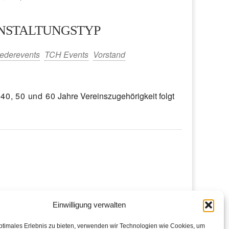
NSTALTUNGSTYP
iCalendar
Office 365
iederevents
TCH Events
Vorstand
, 40, 50 und 60
Jahre Vereinszugehörigkeit folgt
Einwilligung verwalten
ptimales Erlebnis zu bieten, verwenden wir Technologien wie Cookies, um