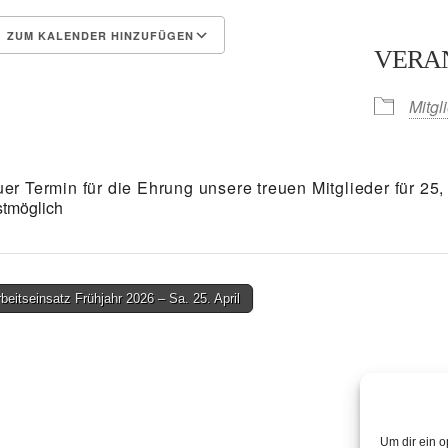
ZUM KALENDER HINZUFÜGEN
VERA
S herunterladen
Google Kalender
Mitgl
er Termin für die Ehrung unsere treuen Mitglieder für 25
stmöglich
beitseinsatz Frühjahr 2026 – Sa. 25. April
on
Um dir ein o