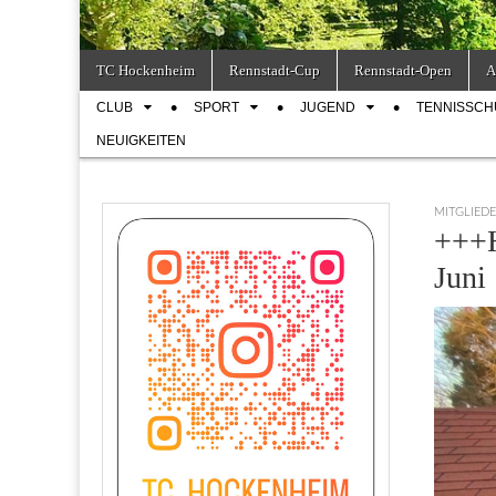
Skip
Main
TC Hockenheim
Rennstadt-Cup
Rennstadt-Open
A
to
menu
Sub
content
CLUB
SPORT
JUGEND
TENNISSCH
menu
NEUIGKEITEN
MITGLIED
+++H
Juni