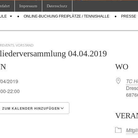
nfahrt
Impressum
Datenschutz
ULE
ONLINE-BUCHUNG FREIPLÄTZE / TENNISHALLE
PRESSE
EREVENTS
,
VORSTAND
liederversammlung 04.04.2019
NN
WO
/04/2019
TC H
Dresd
:00-22:00
68766
ZUM KALENDER HINZUFÜGEN
VERA
S herunterladen
Google Kalender
Mitgl