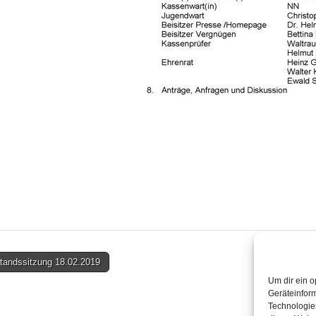
tandssitzung 18.02.2019
on
Um dir ein o
Geräteinfor
Technologien