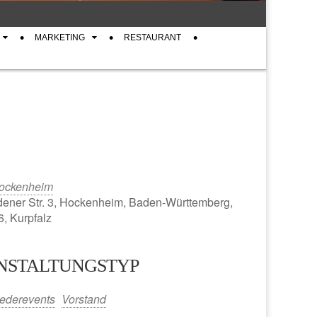
MARKETING
RESTAURANT
ockenheim
ener Str. 3, Hockenheim, Baden-Württemberg,
, Kurpfalz
NSTALTUNGSTYP
iCalendar
Office 365
iederevents
Vorstand