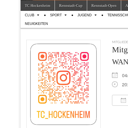
Skip
Main
TC Hockenheim
Rennstadt-Cup
Rennstadt-Open
A
to
menu
Sub
content
CLUB
SPORT
JUGEND
TENNISSCH
menu
NEUIGKEITEN
MITGLIED
Mitg
WA
04
20
IC