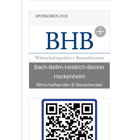
SPONSOREN 2026
Bach-Bellm-Heidrich-Becker
Hockenheim
Wirtschaftsprüfer & Steuerberater
Lean-Consulting - Hans-Peter
Vereinigte VR Bank Kur- und
Haffner e. Kfm.
kenheim
BauART Hockenheim
RATEC Hockenheim
Rheinpfalz eG