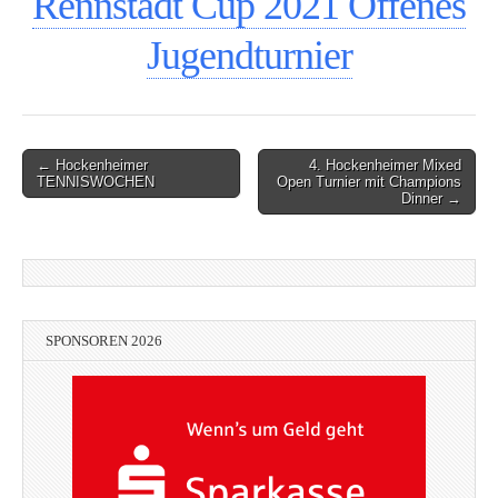
Rennstadt Cup 2021 Offenes
Jugendturnier
Post
← Hockenheimer
4. Hockenheimer Mixed
TENNISWOCHEN
Open Turnier mit Champions
navigation
Dinner →
SPONSOREN 2026