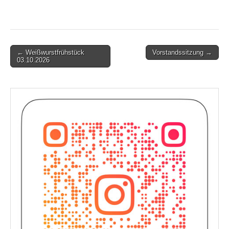
Post
← Weißwurstfrühstück
Vorstandssitzung →
03.10.2026
navigation