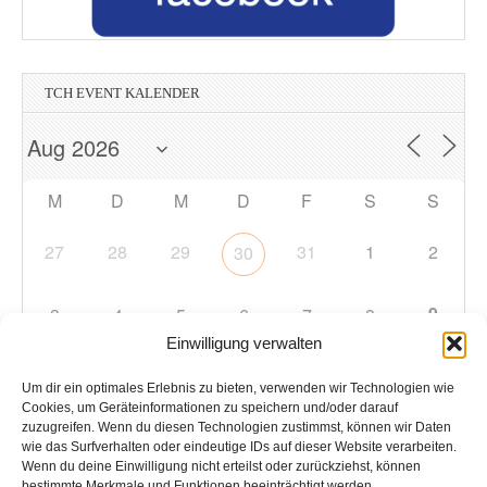
TCH EVENT KALENDER
M
D
M
D
F
S
S
27
28
29
31
1
2
30
9
3
4
5
6
7
8
Einwilligung verwalten
10
11
12
13
14
15
16
Um dir ein optimales Erlebnis zu bieten, verwenden wir Technologien wie
Cookies, um Geräteinformationen zu speichern und/oder darauf
zuzugreifen. Wenn du diesen Technologien zustimmst, können wir Daten
17
18
19
20
21
22
23
wie das Surfverhalten oder eindeutige IDs auf dieser Website verarbeiten.
Wenn du deine Einwilligung nicht erteilst oder zurückziehst, können
bestimmte Merkmale und Funktionen beeinträchtigt werden.