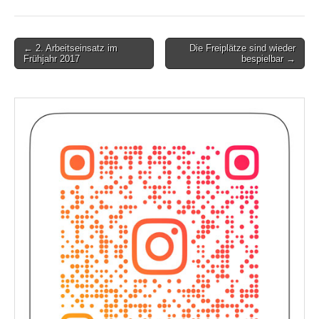
Post
← 2. Arbeitseinsatz im
Die Freiplätze sind wieder
Frühjahr 2017
bespielbar →
navigation