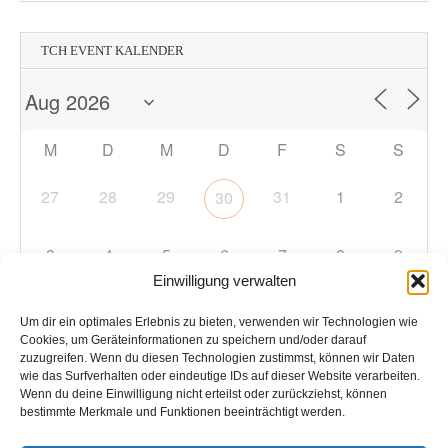
TCH EVENT KALENDER
M
D
M
D
F
S
S
27
28
29
31
1
2
30
3
4
5
6
7
8
9
Einwilligung verwalten
10
11
12
13
14
15
16
Um dir ein optimales Erlebnis zu bieten, verwenden wir Technologien wie
Cookies, um Geräteinformationen zu speichern und/oder darauf
zuzugreifen. Wenn du diesen Technologien zustimmst, können wir Daten
17
18
19
20
21
22
23
wie das Surfverhalten oder eindeutige IDs auf dieser Website verarbeiten.
Wenn du deine Einwilligung nicht erteilst oder zurückziehst, können
bestimmte Merkmale und Funktionen beeinträchtigt werden.
24
25
26
27
28
29
30