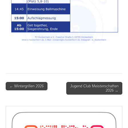
Post
← Wintergrillen 2026
Jugend Club Meisterschaften
2026 →
navigation