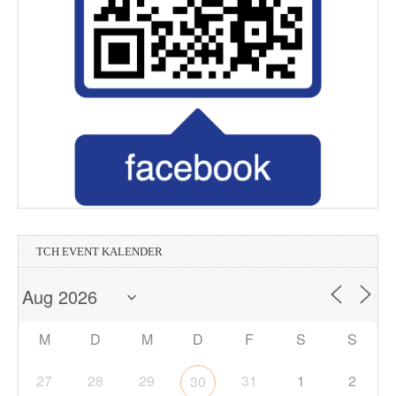
TCH EVENT KALENDER
M
D
M
D
F
S
S
27
28
29
31
1
2
30