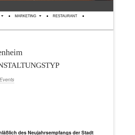
MARKETING
RESTAURANT
enheim
NSTALTUNGSTYP
Events
iCalendar
Office 365
nläßlich des Neujahrsempfangs der Stadt