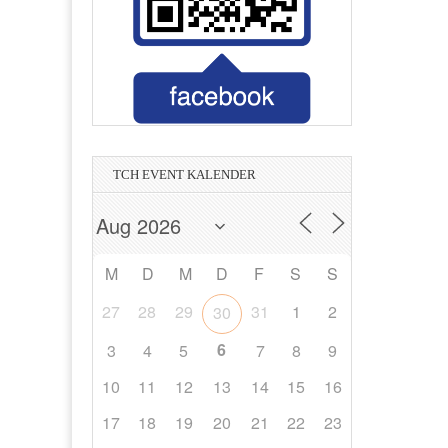
Unternehmensberatung Facility
Printmedia Mannheim
im
Tanz- und Nachtclub in Heidelberg
Wasser - Strom - Erdgas - Umwelt
Wirtschaftsprüfer & Steuerberater
in Hockenheim
Management
Bauträger
TCH EVENT KALENDER
M
D
M
D
F
S
S
27
28
29
31
1
2
30
6
3
4
5
7
8
9
10
11
12
13
14
15
16
17
18
19
20
21
22
23