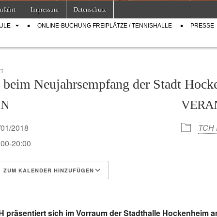
nfahrt
Impressum
Datenschutz
ULE
ONLINE-BUCHUNG FREIPLÄTZE / TENNISHALLE
PRESSE
TS
beim Neujahrsempfang der Stadt Hock
NN
VERA
/01/2018
TCH 
:00-20:00
ZUM KALENDER HINZUFÜGEN
S herunterladen
Google Kalender
 präsentiert sich im Vorraum der Stadthalle Hockenheim a