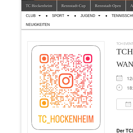
Skip
Main
TC Hockenheim
Rennstadt-Cup
Rennstadt-Open
A
to
menu
Sub
content
CLUB
SPORT
JUGEND
TENNISSCH
menu
NEUIGKEITEN
TCH EVEN
TCH 
WA
12
18
IC
Der TCH