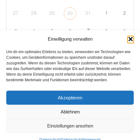
27
28
29
31
1
2
30
7
3
4
5
6
8
9
Einwilligung verwalten
10
11
12
13
14
15
16
Um dir ein optimales Erlebnis zu bieten, verwenden wir Technologien wie
Cookies, um Geräteinformationen zu speichern und/oder darauf
zuzugreifen. Wenn du diesen Technologien zustimmst, können wir Daten
17
18
19
20
21
22
23
wie das Surfverhalten oder eindeutige IDs auf dieser Website verarbeiten.
Wenn du deine Einwilligung nicht erteilst oder zurückziehst, können
bestimmte Merkmale und Funktionen beeinträchtigt werden.
24
25
26
27
28
29
30
Akzeptieren
31
1
2
3
4
5
6
Ablehnen
Einstellungen ansehen
Copyright © 2026
TC Hockenheim
. Alle Rechte vorbehalten.
Datenschutz
Datenschutz
Impressum