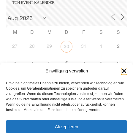
TCH EVENT KALENDER
M
D
M
D
F
S
S
27
28
29
31
1
2
30
6
3
4
5
7
8
9
Einwilligung verwalten
10
11
12
13
14
15
16
Um dir ein optimales Erlebnis zu bieten, verwenden wir Technologien wie
Cookies, um Geräteinformationen zu speichern und/oder darauf
zuzugreifen. Wenn du diesen Technologien zustimmst, können wir Daten
17
18
19
20
21
22
23
wie das Surfverhalten oder eindeutige IDs auf dieser Website verarbeiten.
Wenn du deine Einwilligung nicht erteilst oder zurückziehst, können
bestimmte Merkmale und Funktionen beeinträchtigt werden.
24
25
26
27
28
29
30
Akzeptieren
31
1
2
3
4
5
6