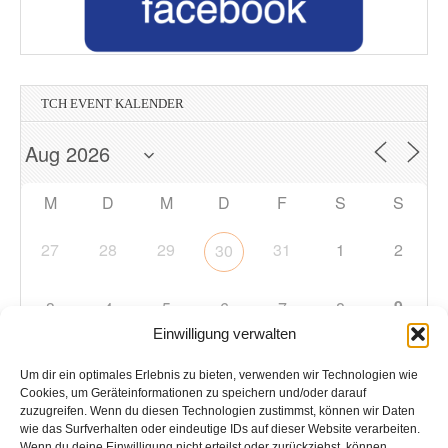
TCH EVENT KALENDER
M
D
M
D
F
S
S
27
28
29
31
1
2
30
9
3
4
5
6
7
8
Einwilligung verwalten
10
11
12
13
14
15
16
Um dir ein optimales Erlebnis zu bieten, verwenden wir Technologien wie
Cookies, um Geräteinformationen zu speichern und/oder darauf
zuzugreifen. Wenn du diesen Technologien zustimmst, können wir Daten
17
18
19
20
21
22
23
wie das Surfverhalten oder eindeutige IDs auf dieser Website verarbeiten.
Wenn du deine Einwilligung nicht erteilst oder zurückziehst, können