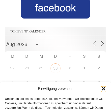
TCH EVENT KALENDER
M
D
M
D
F
S
S
27
28
29
31
1
2
30
7
3
4
5
6
8
9
Einwilligung verwalten
10
11
12
13
14
15
16
Um dir ein optimales Erlebnis zu bieten, verwenden wir Technologien wie
Cookies, um Geräteinformationen zu speichern und/oder darauf
zuzugreifen. Wenn du diesen Technologien zustimmst, können wir Daten
17
18
19
20
21
22
23