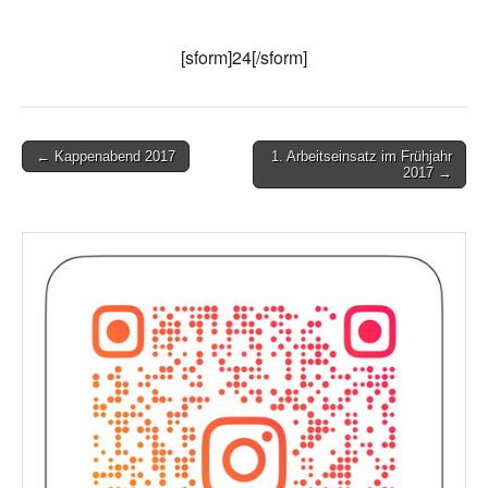
[sform]24[/sform]
Post
← Kappenabend 2017
1. Arbeitseinsatz im Frühjahr
2017 →
navigation