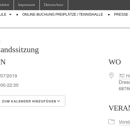
nfahrt
Impressum
Datenschutz
ULE
ONLINE-BUCHUNG FREIPLÄTZE / TENNISHALLE
PRESSE
D
tandssitzung
NN
WO
/07/2019
TC H
Dresd
:00-22:30
68766
ZUM KALENDER HINZUFÜGEN
VERA
S herunterladen
Google Kalender
Vors