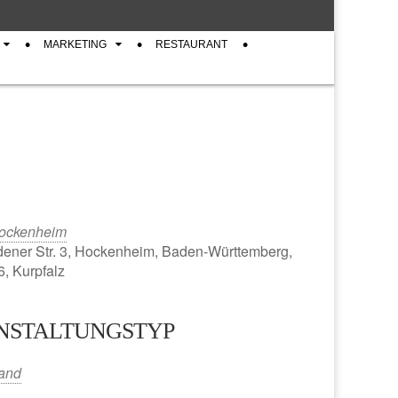
MARKETING
RESTAURANT
ockenheim
ener Str. 3, Hockenheim, Baden-Württemberg,
, Kurpfalz
NSTALTUNGSTYP
iCalendar
Office 365
tand