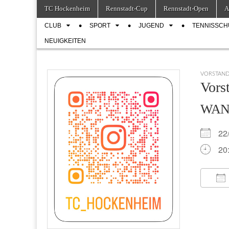
Skip
Main
TC Hockenheim
Rennstadt-Cup
Rennstadt-Open
A
to
menu
Sub
content
CLUB
SPORT
JUGEND
TENNISSCH
menu
NEUIGKEITEN
VORSTAN
Vors
WA
22
20
IC