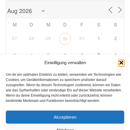
M
D
M
D
F
S
S
27
28
29
31
1
2
30
8
3
4
5
6
7
9
Einwilligung verwalten
10
11
12
13
14
15
16
Um dir ein optimales Erlebnis zu bieten, verwenden wir Technologien wie
Cookies, um Geräteinformationen zu speichern und/oder darauf
zuzugreifen. Wenn du diesen Technologien zustimmst, können wir Daten
17
18
19
20
21
22
23
wie das Surfverhalten oder eindeutige IDs auf dieser Website verarbeiten.
Wenn du deine Einwilligung nicht erteilst oder zurückziehst, können
bestimmte Merkmale und Funktionen beeinträchtigt werden.
24
25
26
27
28
29
30
Akzeptieren
31
1
2
3
4
5
6