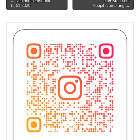
Post
← Neujahrs-Umstrunk
TCH-Stand auf
12.01.2020
Neujahrsempfang →
navigation