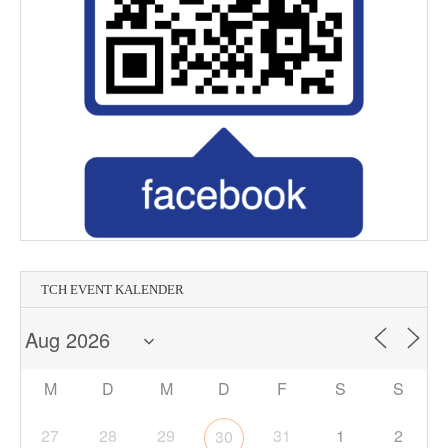
TCH EVENT KALENDER
M
D
M
D
F
S
S
27
28
29
31
1
2
30