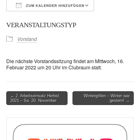
ZUM KALENDER HINZUFÜGEN
ICS herunterladen
Google Kalender
VERANSTALTUNGSTYP
Vorstand
Die nächste Vorstandssitzung findet am Mittwoch, 16.
Februar 2022 um 20 Uhr im Clubraum statt.
Post
← 2. Arbeitseinsatz Herbst
Wintergrillen – Winter war
2021 – Sa. 20. November
gestern! →
navigation