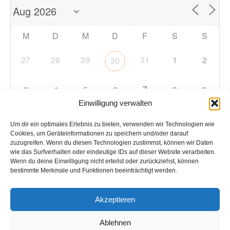
M
D
M
D
F
S
S
27
28
29
31
1
2
30
7
3
4
5
6
8
9
Einwilligung verwalten
10
11
12
13
14
15
16
Um dir ein optimales Erlebnis zu bieten, verwenden wir Technologien wie
Cookies, um Geräteinformationen zu speichern und/oder darauf
zuzugreifen. Wenn du diesen Technologien zustimmst, können wir Daten
17
18
19
20
21
22
23
wie das Surfverhalten oder eindeutige IDs auf dieser Website verarbeiten.
Wenn du deine Einwilligung nicht erteilst oder zurückziehst, können
bestimmte Merkmale und Funktionen beeinträchtigt werden.
24
25
26
27
28
29
30
Akzeptieren
31
1
2
3
4
5
6
Ablehnen