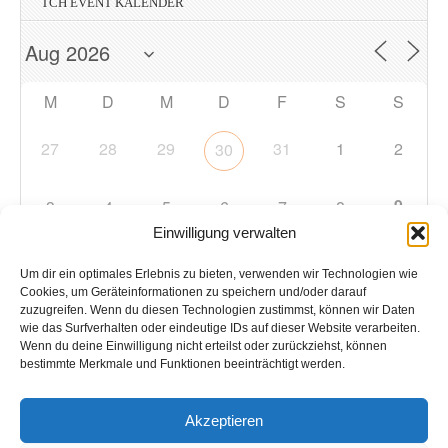
TCH EVENT KALENDER
M
D
M
D
F
S
S
27
28
29
31
1
2
30
9
3
4
5
6
7
8
Einwilligung verwalten
10
11
12
13
14
15
16
Um dir ein optimales Erlebnis zu bieten, verwenden wir Technologien wie
Cookies, um Geräteinformationen zu speichern und/oder darauf
zuzugreifen. Wenn du diesen Technologien zustimmst, können wir Daten
17
18
19
20
21
22
23
wie das Surfverhalten oder eindeutige IDs auf dieser Website verarbeiten.
Wenn du deine Einwilligung nicht erteilst oder zurückziehst, können
bestimmte Merkmale und Funktionen beeinträchtigt werden.
24
25
26
27
28
29
30
Akzeptieren
31
1
2
3
4
5
6