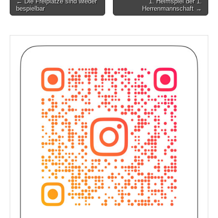
Post
← Die Freiplätze sind wieder
1. Heimspiel der 1.
bespielbar
Herrenmannschaft →
navigation