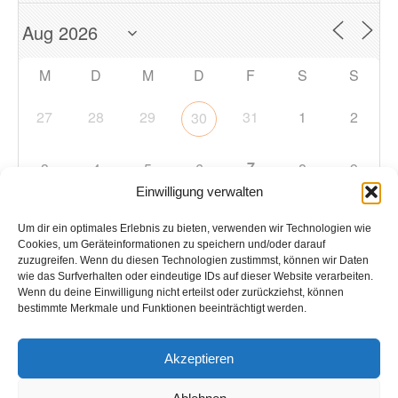
M
D
M
D
F
S
S
27
28
29
31
1
2
30
7
3
4
5
6
8
9
Einwilligung verwalten
10
11
12
13
14
15
16
Um dir ein optimales Erlebnis zu bieten, verwenden wir Technologien wie
Cookies, um Geräteinformationen zu speichern und/oder darauf
zuzugreifen. Wenn du diesen Technologien zustimmst, können wir Daten
17
18
19
20
21
22
23
wie das Surfverhalten oder eindeutige IDs auf dieser Website verarbeiten.
Wenn du deine Einwilligung nicht erteilst oder zurückziehst, können
bestimmte Merkmale und Funktionen beeinträchtigt werden.
24
25
26
27
28
29
30
Akzeptieren
31
1
2
3
4
5
6