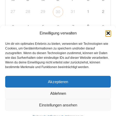
27
28
29
31
1
2
30
8
3
4
5
6
7
9
Einwilligung verwalten
10
11
12
13
14
15
16
Um dir ein optimales Erlebnis zu bieten, verwenden wir Technologien wie
Cookies, um Geräteinformationen zu speichern und/oder darauf
zuzugreifen. Wenn du diesen Technologien zustimmst, können wir Daten
17
18
19
20
21
22
23
wie das Surfverhalten oder eindeutige IDs auf dieser Website verarbeiten.
Wenn du deine Einwilligung nicht erteilst oder zurückziehst, können
bestimmte Merkmale und Funktionen beeinträchtigt werden.
24
25
26
27
28
29
30
Akzeptieren
31
1
2
3
4
5
6
Ablehnen
Einstellungen ansehen
Copyright © 2026
TC Hockenheim
. Alle Rechte vorbehalten.