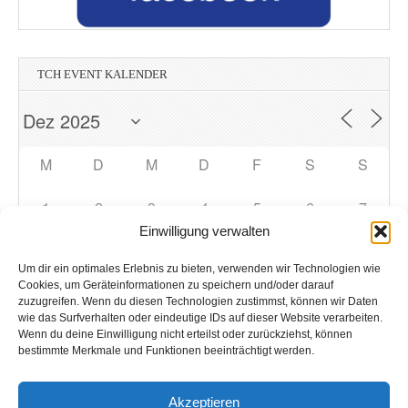
TCH EVENT KALENDER
M
D
M
D
F
S
S
1
2
3
4
5
6
7
Einwilligung verwalten
8
9
10
11
12
13
14
Um dir ein optimales Erlebnis zu bieten, verwenden wir Technologien wie
Cookies, um Geräteinformationen zu speichern und/oder darauf
zuzugreifen. Wenn du diesen Technologien zustimmst, können wir Daten
15
16
17
18
19
20
21
wie das Surfverhalten oder eindeutige IDs auf dieser Website verarbeiten.
Wenn du deine Einwilligung nicht erteilst oder zurückziehst, können
bestimmte Merkmale und Funktionen beeinträchtigt werden.
22
23
24
25
26
27
28
Akzeptieren