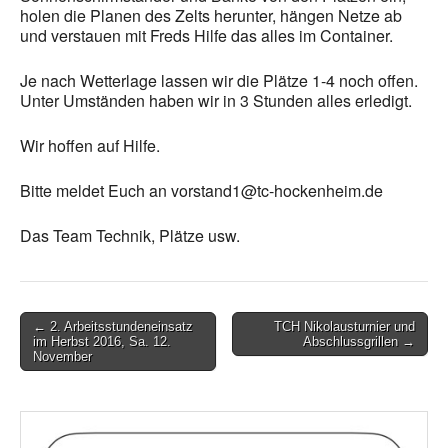
holen die Planen des Zelts herunter, hängen Netze ab
und verstauen mit Freds Hilfe das alles im Container.
Je nach Wetterlage lassen wir die Plätze 1-4 noch offen.
Unter Umständen haben wir in 3 Stunden alles erledigt.
Wir hoffen auf Hilfe.
Bitte meldet Euch an vorstand1@tc-hockenheim.de
Das Team Technik, Plätze usw.
Post
← 2. Arbeitsstundeneinsatz
TCH Nikolausturnier und
im Herbst 2016, Sa. 12.
Abschlussgrillen →
navigation
November