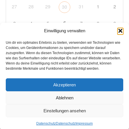
27
28
29
31
1
2
30
6
3
4
5
7
8
9
Einwilligung verwalten
10
11
12
13
14
15
16
Um dir ein optimales Erlebnis zu bieten, verwenden wir Technologien wie
Cookies, um Geräteinformationen zu speichern und/oder darauf
zuzugreifen. Wenn du diesen Technologien zustimmst, können wir Daten
17
18
19
20
21
22
23
wie das Surfverhalten oder eindeutige IDs auf dieser Website verarbeiten.
Wenn du deine Einwilligung nicht erteilst oder zurückziehst, können
bestimmte Merkmale und Funktionen beeinträchtigt werden.
24
25
26
27
28
29
30
Akzeptieren
31
1
2
3
4
5
6
Ablehnen
Einstellungen ansehen
Copyright © 2026
TC Hockenheim
. Alle Rechte vorbehalten.
Datenschutz
Datenschutz
Impressum