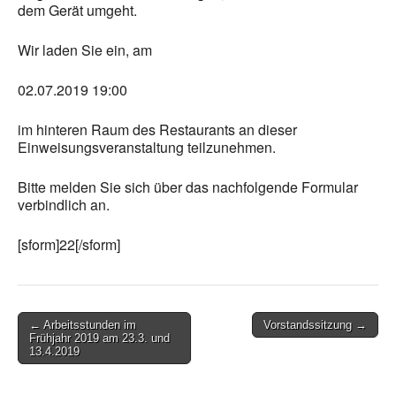
dem Gerät umgeht.
Wir laden Sie ein, am
02.07.2019 19:00
im hinteren Raum des Restaurants an dieser
Einweisungsveranstaltung teilzunehmen.
Bitte melden Sie sich über das nachfolgende Formular
verbindlich an.
[sform]22[/sform]
Post
← Arbeitsstunden im
Vorstandssitzung →
Frühjahr 2019 am 23.3. und
navigation
13.4.2019