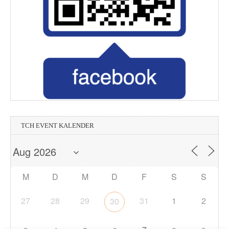
TCH EVENT KALENDER
M
D
M
D
F
S
S
27
28
29
31
1
2
30