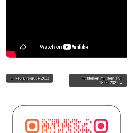
Post
← Neujahrsgrüße 2021
Fit bleiben mit dem TCH
15.02.2021 →
navigation