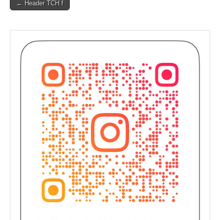
Post
← Header TCH f
navigation