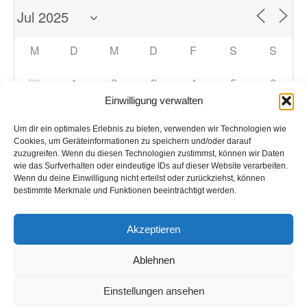
M
D
M
D
F
S
S
30
1
2
3
4
5
6
Einwilligung verwalten
7
8
9
10
11
12
13
Um dir ein optimales Erlebnis zu bieten, verwenden wir Technologien wie
Cookies, um Geräteinformationen zu speichern und/oder darauf
zuzugreifen. Wenn du diesen Technologien zustimmst, können wir Daten
14
15
16
17
18
19
20
wie das Surfverhalten oder eindeutige IDs auf dieser Website verarbeiten.
Wenn du deine Einwilligung nicht erteilst oder zurückziehst, können
bestimmte Merkmale und Funktionen beeinträchtigt werden.
21
22
23
24
25
26
27
Akzeptieren
28
29
30
31
1
2
3
Ablehnen
Einstellungen ansehen