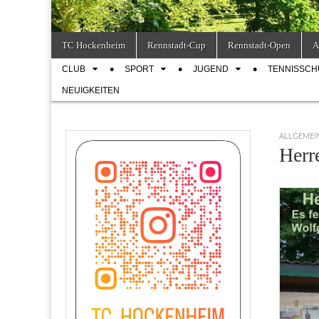
Skip
Main
TC Hockenheim
Rennstadt-Cup
Rennstadt-Open
A
to
menu
Sub
content
CLUB
SPORT
JUGEND
TENNISSCH
menu
NEUIGKEITEN
ALLGEMEI
Herre