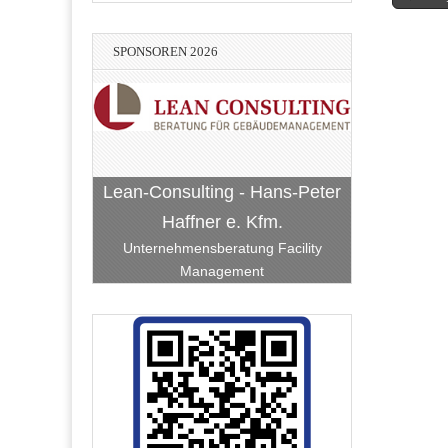
navigati
SPONSOREN 2026
Lean-Consulting - Hans-Peter
Haffner e. Kfm.
Unternehmensberatung Facility
Management
k Kur- und
Bach-Bellm-Heidrich-Becker
 eG
Stadtwerke Hockenheim
BauART Hockenheim
RATEC Hockenheim
Hockenheim