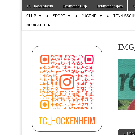
Skip
Main
TC Hockenheim
Rennstadt-Cup
Rennstadt-Open
A
to
menu
Sub
content
CLUB
SPORT
JUGEND
TENNISSCH
menu
NEUIGKEITEN
IMG
Post
← IMG