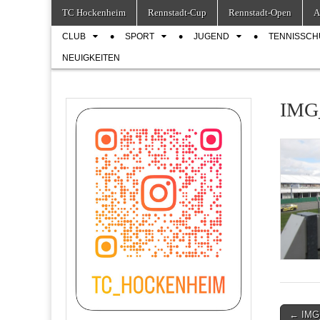
Skip
Main
TC Hockenheim
Rennstadt-Cup
Rennstadt-Open
A
to
menu
Sub
content
CLUB
SPORT
JUGEND
TENNISSCH
menu
NEUIGKEITEN
IMG
Post
← IMG