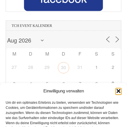
TCH EVENT KALENDER
M
D
M
D
F
S
S
27
28
29
31
1
2
30
9
3
4
5
6
7
8
Einwilligung verwalten
10
11
12
13
14
15
16
Um dir ein optimales Erlebnis zu bieten, verwenden wir Technologien wie
Cookies, um Geräteinformationen zu speichern und/oder darauf
zuzugreifen. Wenn du diesen Technologien zustimmst, können wir Daten
17
18
19
20
21
22
23
wie das Surfverhalten oder eindeutige IDs auf dieser Website verarbeiten.
Wenn du deine Einwilligung nicht erteilst oder zurückziehst, können